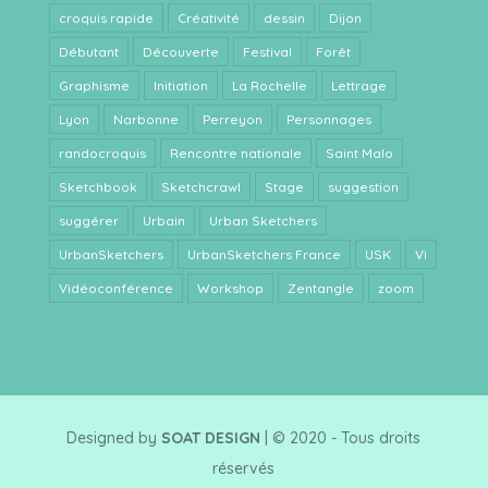
croquis rapide
Créativité
dessin
Dijon
Débutant
Découverte
Festival
Forêt
Graphisme
Initiation
La Rochelle
Lettrage
Lyon
Narbonne
Perreyon
Personnages
randocroquis
Rencontre nationale
Saint Malo
Sketchbook
Sketchcrawl
Stage
suggestion
suggérer
Urbain
Urban Sketchers
UrbanSketchers
UrbanSketchers France
USK
Vi
Vidéoconférence
Workshop
Zentangle
zoom
Designed by
SOAT DESIGN
| © 2020 - Tous droits
réservés