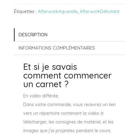
commencer
Étiquettes :
AfterworkAquarelle
,
AfterworkDébutant
un
carnet
?
DESCRIPTION
(Cours
INFORMATIONS COMPLÉMENTAIRES
en
vidéo
Et si je savais
différée)
comment commencer
un carnet ?
En vidéo différée.
Dans votre commande, vous recevrez un lien
vers un répertoire contenant la vidéo à
télécharger, les consignes de matériel, et les
images que j'ai projetées pendant le cours.