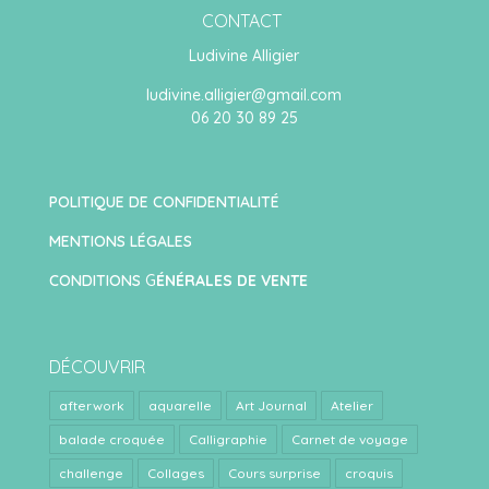
CONTACT
Ludivine Alligier
ludivine.alligier@gmail.com
06 20 30 89 25
POLITIQUE DE CONFIDENTIALITÉ
MENTIONS LÉGALES
CONDITIONS
G
ÉNÉRALES DE VENTE
DÉCOUVRIR
afterwork
aquarelle
Art Journal
Atelier
balade croquée
Calligraphie
Carnet de voyage
challenge
Collages
Cours surprise
croquis