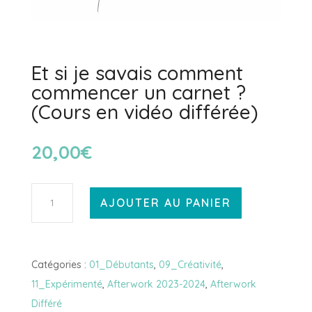
Et si je savais comment
commencer un carnet ?
(Cours en vidéo différée)
20,00
€
quantité
AJOUTER AU PANIER
de
Et
si
Catégories :
01_Débutants
,
09_Créativité
,
je
11_Expérimenté
,
Afterwork 2023-2024
,
Afterwork
savais
Différé
comment