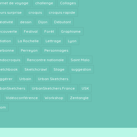
rnet de voyage
challenge
Collages
urs surprise
croquis
croquis rapide
éativité
dessin
Dijon
Débutant
couverte
Festival
Forêt
Graphisme
itiation
La Rochelle
Lettrage
Lyon
arbonne
Perreyon
Personnages
ndocroquis
Rencontre nationale
Saint Malo
ketchbook
Sketchcrawl
Stage
suggestion
ggérer
Urbain
Urban Sketchers
banSketchers
UrbanSketchers France
USK
Vidéoconférence
Workshop
Zentangle
oom