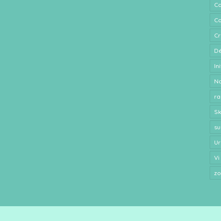
Ca
Co
Cr
Dé
In
N
ra
S
su
Ur
Vi
z