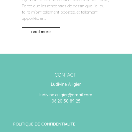
Parce que les rencontres de dessin que j’ai pu
faire m’ont tellement boostée, et tellement
apporté… en...
read more
CONTACT
Ludivine Alligier
ludivine.alligier@gmail.com
06 20 30 89 25
POLITIQUE DE CONFIDENTIALITÉ