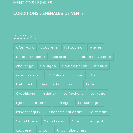
MENTIONS LÉGALES
CONDITIONS
G
ÉNÉRALES DE VENTE
DÉCOUVRIR
afterwork
aquarelle
Art Journal
Atelier
balade croquée
Calligraphie
Carnet de voyage
challenge
Collages
Cours surprise
croquis
croquis rapide
Créativité
dessin
Dijon
Débutant
Découverte
Festival
Forêt
Graphisme
Initiation
La Rochelle
Lettrage
Lyon
Narbonne
Perreyon
Personnages
randocroquis
Rencontre nationale
Saint Malo
Sketchbook
Sketchcrawl
Stage
suggestion
suggérer
Urbain
Urban Sketchers