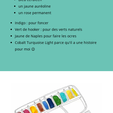
un jaune auréoline
un rose permanent
Indigo : pour foncer
Vert de hooker : pour des verts naturels
Jaune de Naples pour faire les ocres
Cobalt Turquoise Light parce qu'il a une histoire
pour moi 😉