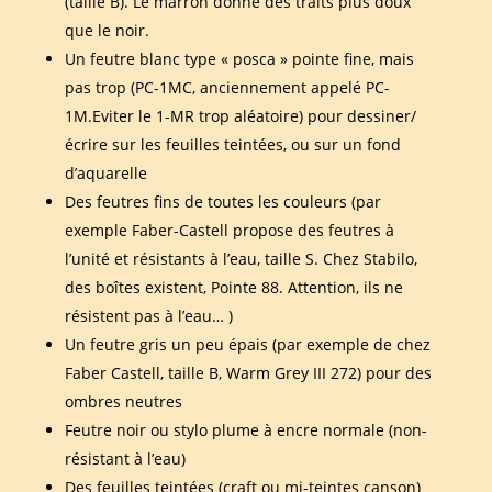
(taille B). Le marron donne des traits plus doux
que le noir.
Un feutre blanc type « posca » pointe fine, mais
pas trop (PC-1MC, anciennement appelé PC-
1M.Eviter le 1-MR trop aléatoire) pour dessiner/
écrire sur les feuilles teintées, ou sur un fond
d’aquarelle
Des feutres fins de toutes les couleurs (par
exemple Faber-Castell propose des feutres à
l’unité et résistants à l’eau, taille S. Chez Stabilo,
des boîtes existent, Pointe 88. Attention, ils ne
résistent pas à l’eau… )
Un feutre gris un peu épais (par exemple de chez
Faber Castell, taille B, Warm Grey III 272) pour des
ombres neutres
Feutre noir ou stylo plume à encre normale (non-
résistant à l’eau)
Des feuilles teintées (craft ou mi-teintes canson)