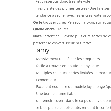
- Petit réservoir donc très vite vide
- Irrégularité des plumes testées (Une fine s
- tendance à sécher avec les encres waterproo
Où le trouver :
chez Perreyon à Lyon, sur aquare
Quelle encre :
Toutes
Note :
attention, il existe plusieurs sortes de 
préférer le convertisseur "à tirette".
Lamy
+ Massivement utilisé par les croqueurs
+ facile à trouver en boutique physique
+ Multiples couleurs, séries limitées, la marqu
+ Economique
+ Excellent équilibre du modèle Joy allongé (q
+ Une bonne plume fiable
+ un témoin ouvert dans le corps du stylo don
- Le bloc plume est biseauté, rendant inconforta