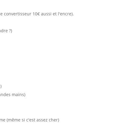
 le convertisseur 10€ aussi et l'encre).
ndre ?)
)
randes mains)
me (même si c'est assez cher)