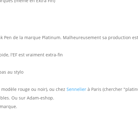
arques (même en Extra Fin)
Ink Pen de la marque Platinum. Malheureusement sa production es
ide, l'EF est vraiment extra-fin
pas au stylo
 modèle rouge ou noir), ou chez
Sennelier
à Paris (chercher "platin
ibles. Ou sur Adam-eshop.
 marque.