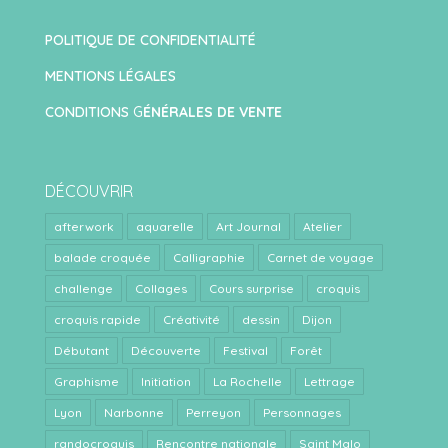
POLITIQUE DE CONFIDENTIALITÉ
MENTIONS LÉGALES
CONDITIONS
G
ÉNÉRALES DE VENTE
DÉCOUVRIR
afterwork
aquarelle
Art Journal
Atelier
balade croquée
Calligraphie
Carnet de voyage
challenge
Collages
Cours surprise
croquis
croquis rapide
Créativité
dessin
Dijon
Débutant
Découverte
Festival
Forêt
Graphisme
Initiation
La Rochelle
Lettrage
Lyon
Narbonne
Perreyon
Personnages
randocroquis
Rencontre nationale
Saint Malo