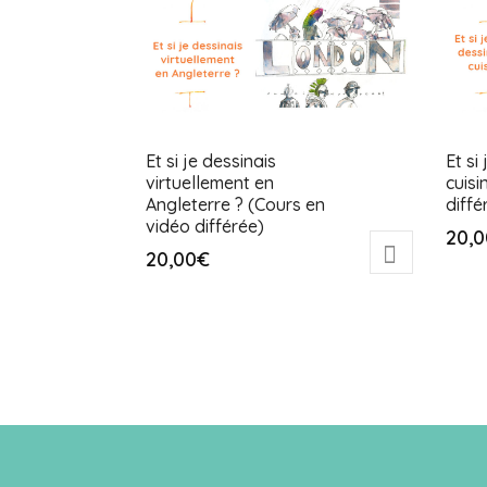
Et si je dessinais
Et si
virtuellement en
cuisi
Angleterre ? (Cours en
diffé
vidéo différée)
20,0
20,00
€