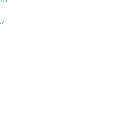
féré
cé
,