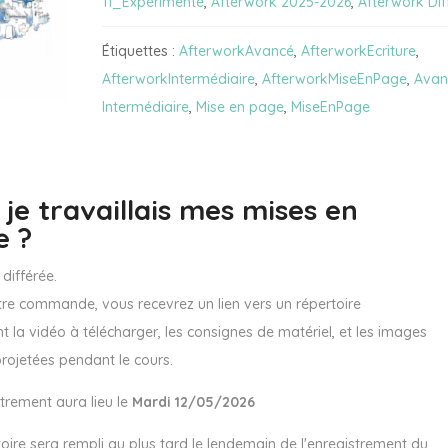
11_Expérimenté
,
Afterwork 2025-2026
,
Afterwork Dif
travaillais
Étiquettes :
AfterworkAvancé
,
AfterworkEcriture
,
mes
AfterworkIntermédiaire
,
AfterworkMiseEnPage
,
Avan
mises
Intermédiaire
,
Mise en page
,
MiseEnPage
en
page
? (Cours
en
i je travaillais mes mises en
vidéo
e ?
différée)
différée.
re commande, vous recevrez un lien vers un répertoire
t la vidéo à télécharger, les consignes de matériel, et les images
projetées pendant le cours.
strement aura lieu le
Mardi 12/05/2026
toire sera rempli au plus tard le lendemain de l'enregistrement du