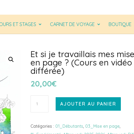
OURS ET STAGES
CARNET DE VOYAGE
BOUTIQUE
Et si je travaillais mes mis
en page ? (Cours en vidéo
différée)
20,00
€
quantité
AJOUTER AU PANIER
de
Et
si
Catégories :
01_Débutants
,
03_Mise en page
,
je