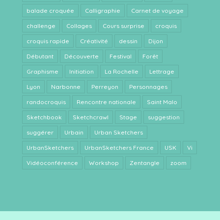
balade croquée
Calligraphie
Carnet de voyage
challenge
Collages
Cours surprise
croquis
croquis rapide
Créativité
dessin
Dijon
Débutant
Découverte
Festival
Forêt
Graphisme
Initiation
La Rochelle
Lettrage
Lyon
Narbonne
Perreyon
Personnages
randocroquis
Rencontre nationale
Saint Malo
Sketchbook
Sketchcrawl
Stage
suggestion
suggérer
Urbain
Urban Sketchers
UrbanSketchers
UrbanSketchers France
USK
Vi
Vidéoconférence
Workshop
Zentangle
zoom