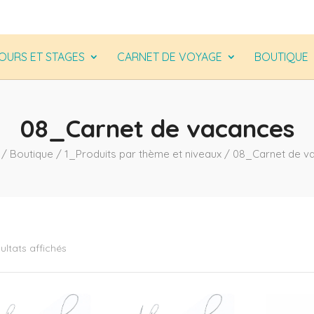
OURS ET STAGES
CARNET DE VOYAGE
BOUTIQUE
08_Carnet de vacances
/
Boutique
/
1_Produits par thème et niveaux
/ 08_Carnet de v
sultats affichés