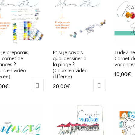
i je préparais
Et si je savais
Ludi-Zine
 carnet de
quoi dessiner à
Carnet d
ances ?
la plage ?
vacance
urs en vidéo
(Cours en vidéo
10,00
€
érée)
différée)
00
€
20,00
€