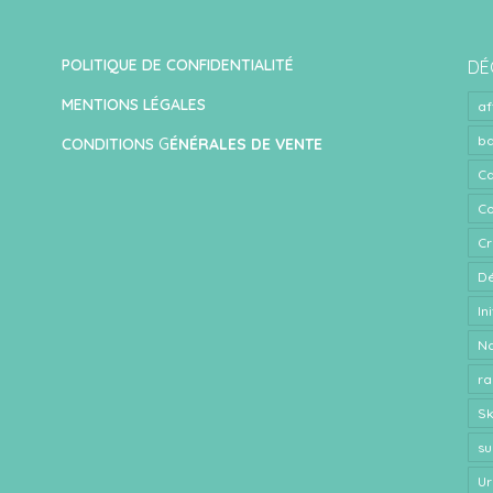
POLITIQUE DE CONFIDENTIALITÉ
DÉ
MENTIONS LÉGALES
af
ba
CONDITIONS
G
ÉNÉRALES DE VENTE
Ca
Co
Cr
Dé
In
N
ra
S
su
Ur