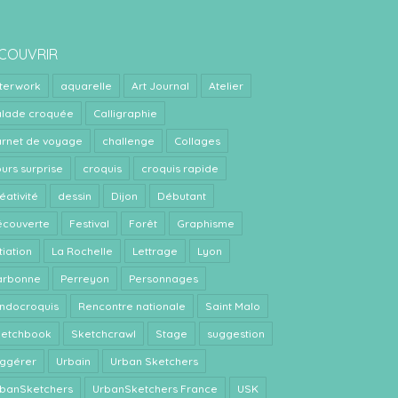
COUVRIR
terwork
aquarelle
Art Journal
Atelier
lade croquée
Calligraphie
rnet de voyage
challenge
Collages
urs surprise
croquis
croquis rapide
éativité
dessin
Dijon
Débutant
couverte
Festival
Forêt
Graphisme
itiation
La Rochelle
Lettrage
Lyon
arbonne
Perreyon
Personnages
ndocroquis
Rencontre nationale
Saint Malo
ketchbook
Sketchcrawl
Stage
suggestion
ggérer
Urbain
Urban Sketchers
banSketchers
UrbanSketchers France
USK