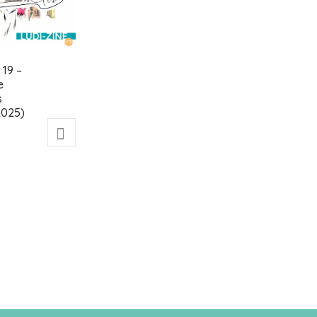
 19 –
e
s
2025)