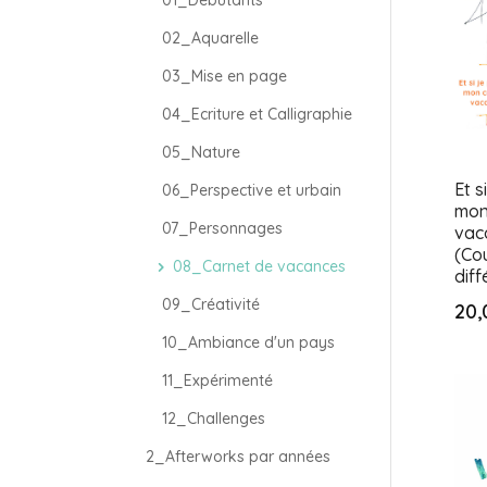
01_Débutants
02_Aquarelle
03_Mise en page
04_Ecriture et Calligraphie
05_Nature
Et s
06_Perspective et urbain
mon
07_Personnages
vac
(Co
08_Carnet de vacances
diff
09_Créativité
20,
10_Ambiance d'un pays
11_Expérimenté
12_Challenges
2_Afterworks par années