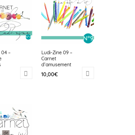
 04 –
Ludi-Zine 09 –
e
Carnet
s
d’amusement
10,00
€